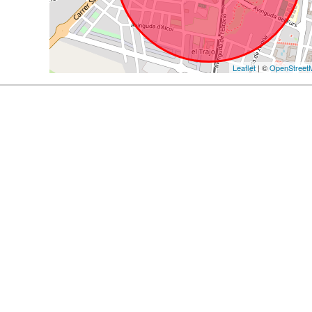
Leaflet
| ©
OpenStreet