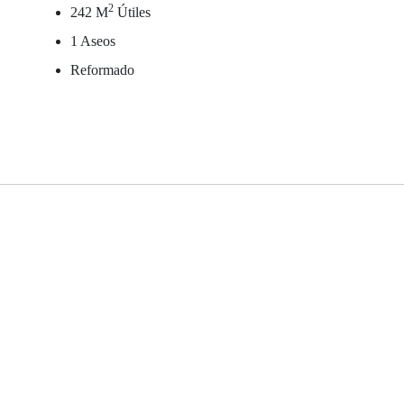
2
242 M
Útiles
1 Aseos
Reformado