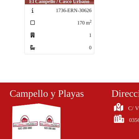
El Campello / Casco Urbano
1736-ERN-30626
2
170
m
1
0
Campello y Playas
Direcc
C/ V
035