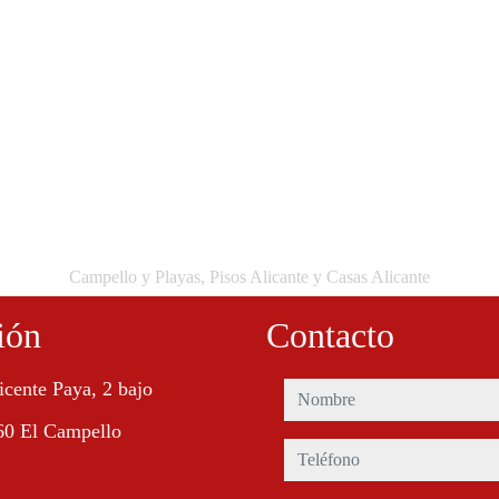
Campello y Playas, Pisos Alicante y Casas Alicante
ión
Contacto
icente Paya, 2 bajo
nombre
60 El Campello
teléfono