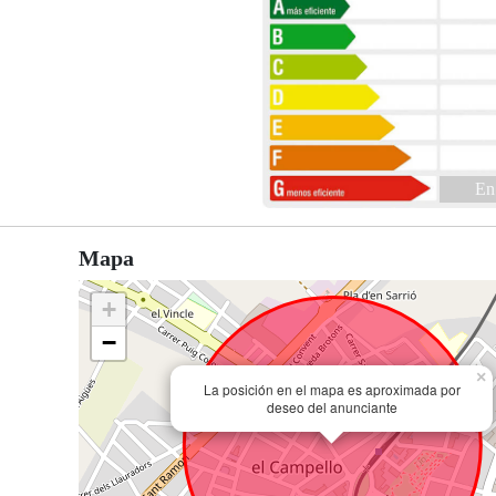
En
Mapa
+
−
×
La posición en el mapa es aproximada por
deseo del anunciante