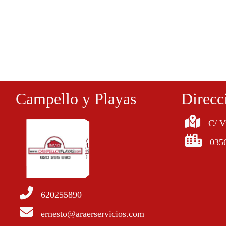
Campello y Playas
Direcc
C/ V
035
620255890
ernesto@araerservicios.com