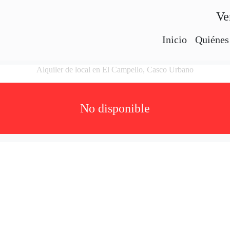
Ve
Inicio
Quiénes
Alquiler de local en El Campello, Casco Urbano
No disponible