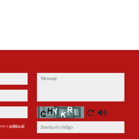
mensaje
Captcha
e uso y
política de