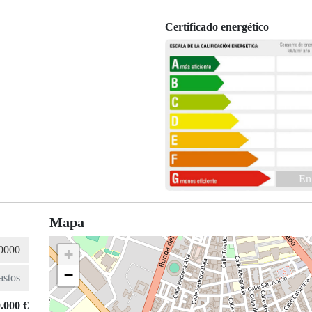
Certificado energético
En
Mapa
+
−
.000 €