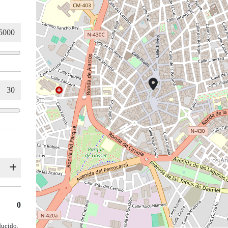
0
ducido.