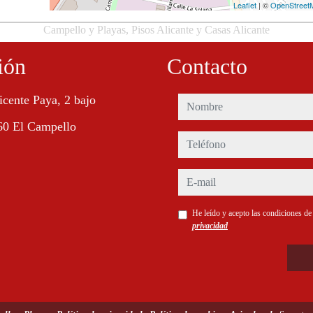
Leaflet
| ©
OpenStreet
Campello y Playas, Pisos Alicante y Casas Alicante
ión
Contacto
icente Paya, 2 bajo
nombre
60 El Campello
teléfono
e-mail
He leído y acepto las condiciones d
privacidad