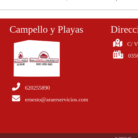
Campello y Playas
Direcc
C/ V
035
620255890
ernesto@araerservicios.com