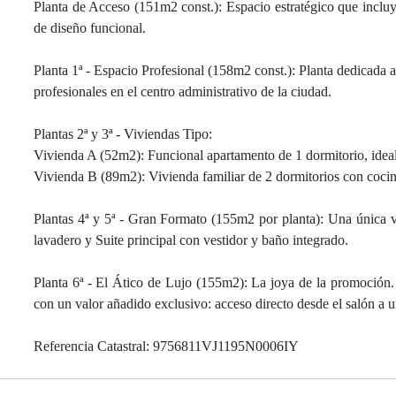
Planta de Acceso (151m2 const.): Espacio estratégico que incl
de diseño funcional.
Planta 1ª - Espacio Profesional (158m2 const.): Planta dedicada
profesionales en el centro administrativo de la ciudad.
Plantas 2ª y 3ª - Viviendas Tipo:
Vivienda A (52m2): Funcional apartamento de 1 dormitorio, ideal 
Vivienda B (89m2): Vivienda familiar de 2 dormitorios con cocina
Plantas 4ª y 5ª - Gran Formato (155m2 por planta): Una única v
lavadero y Suite principal con vestidor y baño integrado.
Planta 6ª - El Ático de Lujo (155m2): La joya de la promoción. 
con un valor añadido exclusivo: acceso directo desde el salón a un
Referencia Catastral: 9756811VJ1195N0006IY