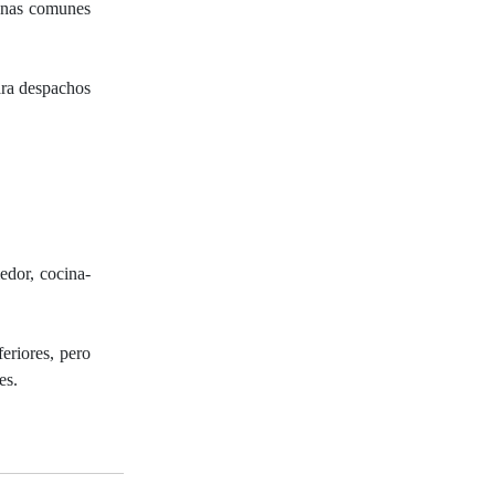
zonas comunes
ara despachos
edor, cocina-
eriores, pero
es.