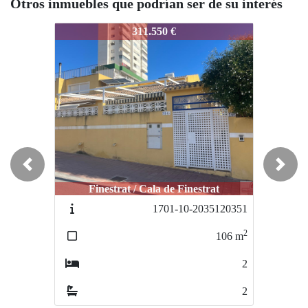
Otros inmuebles que podrían ser de su interés
1681-10-0238902389
1681-10-0238902389
311.550 €
315.000 €
Previous
Next
Finestrat / Cala de Finestrat
Benidorm / Benidorm
1701-10-2035120351
1687-ERN-10072025
2
2
106
m
110
m
2
2
2
2