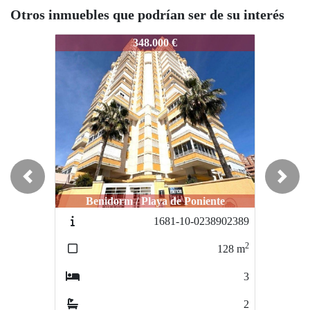
Otros inmuebles que podrían ser de su interés
1712-11-260202602
1712-11-260202602
1712
348.000 €
311.550 €
Previous
Next
Benidorm / Playa de Poniente
Finestrat / Cala de Finestrat
1681-10-0238902389
1701-10-2035120351
2
2
128
m
106
m
3
2
2
2