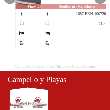
Previous
Next
Benidorm / Benidorm
1687-ERN-10072025
2
110
m
2
2
Campello y Playas, Pisos Alicante y Casas Alicante
Campello y Playas