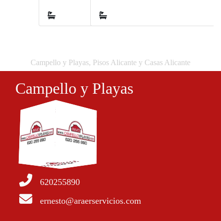
2
2
Campello y Playas, Pisos Alicante y Casas Alicante
Campello y Playas
620255890
ernesto@araerservicios.com